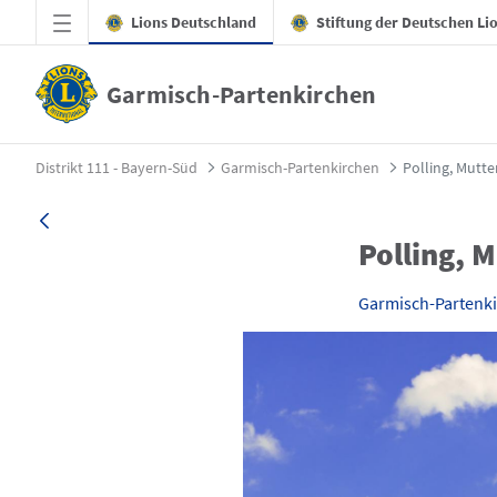
Zum Hauptinhalt springen
Lions Deutschland
Stiftung der Deutschen Li
Garmisch-Partenkirchen
Polling, Mutter und Kind Einrichtung - G
Distrikt 111 - Bayern-Süd
Garmisch-Partenkirchen
Polling, Mutte
Polling, 
Garmisch-Partenk