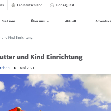
ons
Leo Deutschland
Lions-Quest
Die Lions
Über uns
Aktuell
Adventska
armisch-Partenkirchen
r und Kind Einrichtung
Mutter und Kind Einrichtung
irchen
|
01. Mai 2021